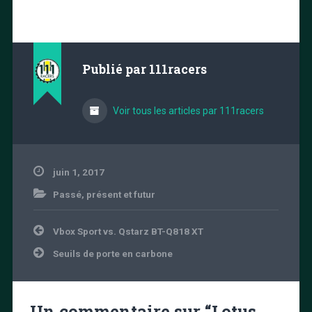
Publié par
111racers
Voir tous les articles par 111racers
juin 1, 2017
Passé, présent et futur
Navigation
Vbox Sport vs. Qstarz BT-Q818 XT
de
l’article
Seuils de porte en carbone
Un commentaire sur “
Lotus