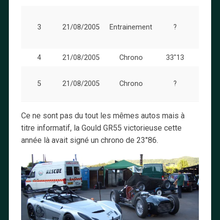
Simila
chron
3
21/08/2005
Entrainement
?
monté
4
21/08/2005
Chrono
33″13
Un pe
5
21/08/2005
Chrono
?
lent 
mon
Ce ne sont pas du tout les mêmes autos mais à
titre informatif, la Gould GR55 victorieuse cette
année là avait signé un chrono de 23″86.