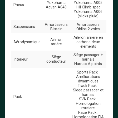
Yokohama
Yokohama A005
Pneus
Advan A048
Hill Climb spec
Yokohama A006
(slicks pluie)
Amortisseurs
Amortisseurs
Suspensions
Bilstein
Öhlins 2 voies
Aileron arrière en
Aileron
Aérodynamique
carbone deux
arrière
éléments
Siège passager +
Siège
Intérieur
harnais
conducteur
Harnais 6 points
Sports Pack :
Améliorations
dynamiques
Track Pack :
Siège passager et
harnais
Pack
SVA Pack :
Homologation
routière
Race Pack :
Homologation FIA