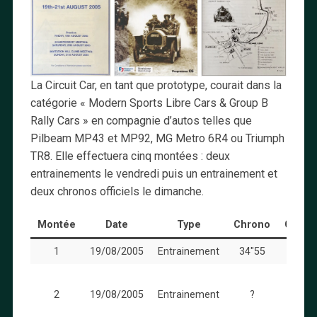
La Circuit Car, en tant que prototype, courait dans la
catégorie « Modern Sports Libre Cars & Group B
Rally Cars » en compagnie d’autos telles que
Pilbeam MP43 et MP92, MG Metro 6R4 ou Triumph
TR8. Elle effectuera cinq montées : deux
entrainements le vendredi puis un entrainement et
deux chronos officiels le dimanche.
Montée
Date
Type
Chrono
Comme
1
19/08/2005
Entrainement
34″55
Lé
améli
2
19/08/2005
Entrainement
?
par ra
la mo