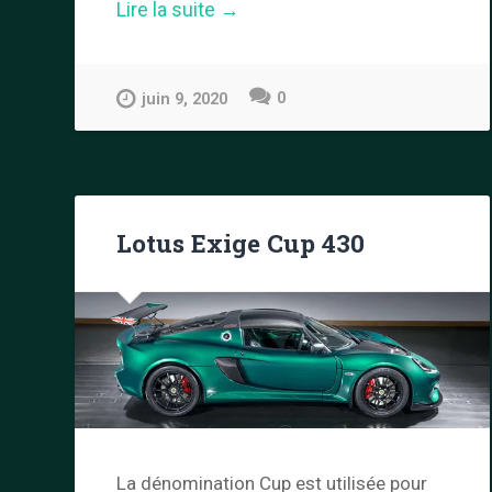
« Configurateur
Lire la suite
→
Lotus
Evija »
0
juin 9, 2020
Lotus Exige Cup 430
La dénomination Cup est utilisée pour