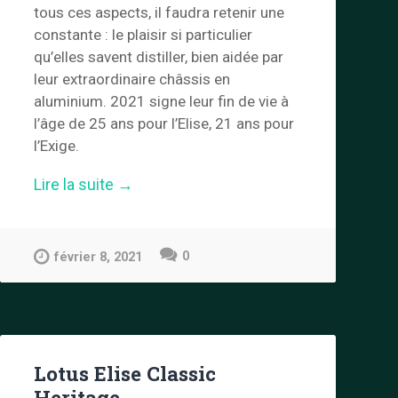
tous ces aspects, il faudra retenir une
constante : le plaisir si particulier
qu’elles savent distiller, bien aidée par
leur extraordinaire châssis en
aluminium. 2021 signe leur fin de vie à
l’âge de 25 ans pour l’Elise, 21 ans pour
l’Exige.
« Lotus
Lire la suite
→
Elise
&
Exige
0
Final
février 8, 2021
Edition »
Lotus Elise Classic
Heritage