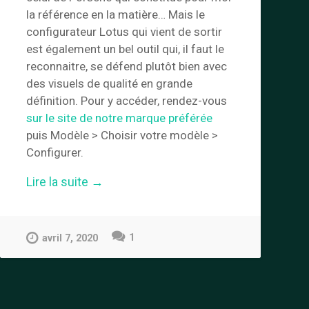
la référence en la matière… Mais le
configurateur Lotus qui vient de sortir
est également un bel outil qui, il faut le
reconnaitre, se défend plutôt bien avec
des visuels de qualité en grande
définition. Pour y accéder, rendez-vous
sur le site de notre marque préférée
puis Modèle > Choisir votre modèle >
Configurer.
« Configurateur
Lire la suite
→
Lotus »
1
avril 7, 2020