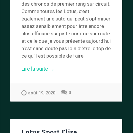
des chronos de premier rang sur circuit.
Comme toutes les Lotus, c’est
également une auto qui peut s’optimiser
assez sensiblement pour être encore
plus efficace sur piste comme sur route
et celle que je vous présente aujourd’hui
n’est sans doute pas loin d’être le top de
ce qu’il est possible de faire.
« JP
Lire la suite
→
ZERO
:
l’Exige
0
ultime »
août 19, 2020
Lotus Sport Elise