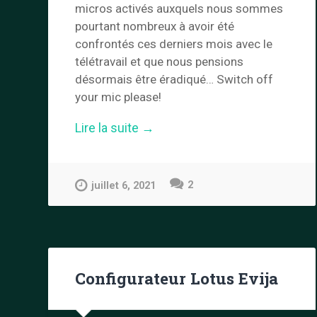
micros activés auxquels nous sommes
pourtant nombreux à avoir été
confrontés ces derniers mois avec le
télétravail et que nous pensions
désormais être éradiqué… Switch off
your mic please!
« Lotus
Lire la suite
→
Emira
:
présentation »
2
juillet 6, 2021
Configurateur Lotus Evija