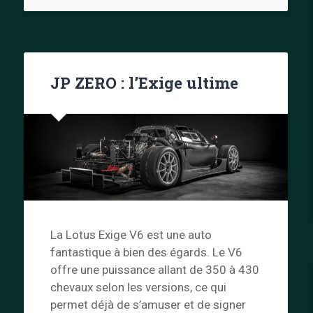
JP ZERO : l’Exige ultime
La Lotus Exige V6 est une auto
fantastique à bien des égards. Le V6
offre une puissance allant de 350 à 430
chevaux selon les versions, ce qui
permet déjà de s’amuser et de signer