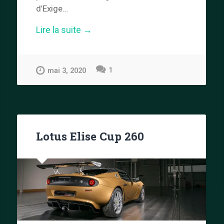
d’Exige…
« Lotus
Lire la suite
→
Sport
Elise »
1
mai 3, 2020
Lotus Elise Cup 260