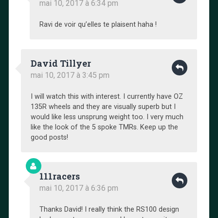
mai 10, 2017 à 6:34 pm
Ravi de voir qu’elles te plaisent haha !
David Tillyer
mai 10, 2017 à 3:45 pm
I will watch this with interest. I currently have OZ
135R wheels and they are visually superb but I
would like less unsprung weight too. I very much
like the look of the 5 spoke TMRs. Keep up the
good posts!
111racers
mai 10, 2017 à 6:36 pm
Thanks David! I really think the RS100 design