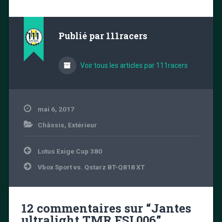
Publié par
111racers
Voir tous les articles par 111racers
mai 6, 2017
Châssis
,
Extérieur
Navigation
Lotus Exige Cup 380
de
l’article
Vbox Sport vs. Qstarz BT-Q818 XT
12 commentaires sur “
Jantes
ultralight TMR FSL006
”