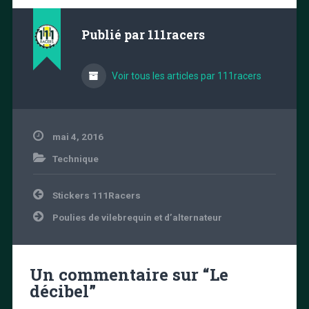
Publié par
111racers
Voir tous les articles par 111racers
mai 4, 2016
Technique
Navigation
Stickers 111Racers
de
l’article
Poulies de vilebrequin et d’alternateur
Un commentaire sur “
Le
décibel
”