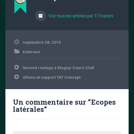
Voir tous les articles par 111racers
septembre 28, 2013
Extérieur
Navigation
Second roulage à Magny-Cours Club
de
l’article
Alfano et support TAT Concept
Un commentaire sur “
Ecopes
latérales
”