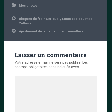
Mes photos
Navigation
Disques de frein Seriously Lotus et plaquettes
de
Yellowstuff
l’article
Ajustement de la hauteur de crémaillère
Laisser un commentaire
Votre adresse e-mail ne sera pas publiée.
Les
champs obligatoires sont indiqués avec