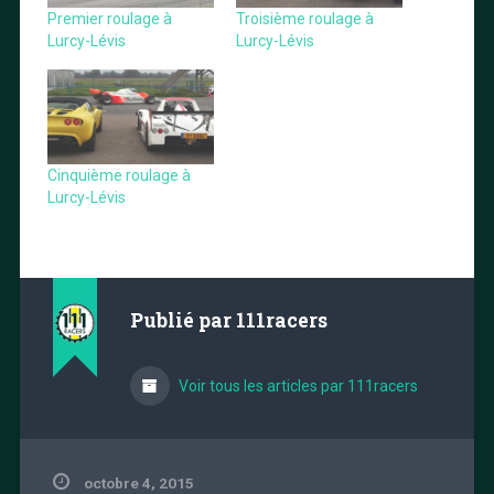
Premier roulage à
Troisième roulage à
Lurcy-Lévis
Lurcy-Lévis
Cinquième roulage à
Lurcy-Lévis
Publié par
111racers
Voir tous les articles par 111racers
octobre 4, 2015