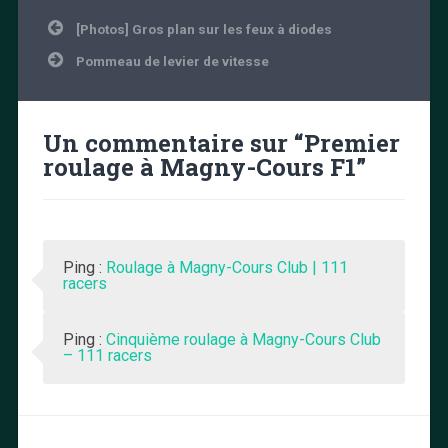
Navigation
[Photos] Gros plan sur les feux à diodes
de
l’article
Pommeau de levier de vitesse
Un commentaire sur “
Premier
roulage à Magny-Cours F1
”
Ping :
Roulage à Magny-Cours Club | 111
racers
Ping :
Cinquième roulage à Magny-Cours Club
– 111 racers