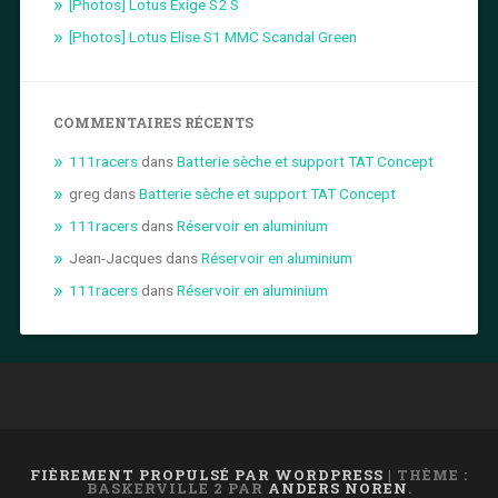
[Photos] Lotus Exige S2 S
[Photos] Lotus Elise S1 MMC Scandal Green
COMMENTAIRES RÉCENTS
111racers
dans
Batterie sèche et support TAT Concept
greg
dans
Batterie sèche et support TAT Concept
111racers
dans
Réservoir en aluminium
Jean-Jacques
dans
Réservoir en aluminium
111racers
dans
Réservoir en aluminium
FIÈREMENT PROPULSÉ PAR WORDPRESS
|
THÈME :
BASKERVILLE 2 PAR
ANDERS NOREN
.