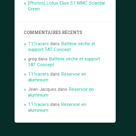
[Photos] Lotus Elise S1 MMC Scandal
Green
COMMENTAIRES RÉCENTS
111racers
dans
Batterie sèche et
support TAT Concept
greg
dans
Batterie sèche et support
TAT Concept
111racers
dans
Réservoir en
aluminium
Jean-Jacques
dans
Réservoir en
aluminium
111racers
dans
Réservoir en
aluminium