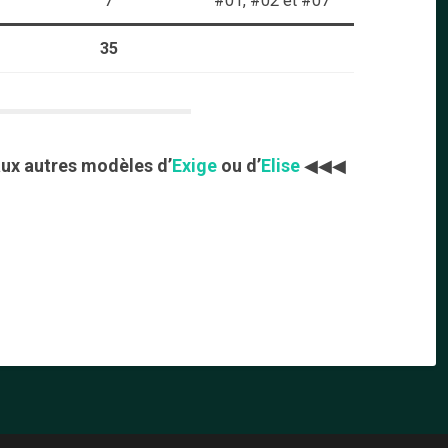
7
#01, #02 et #07
35
 aux autres modèles d’
Exige
ou d’
Elise
◀◀◀