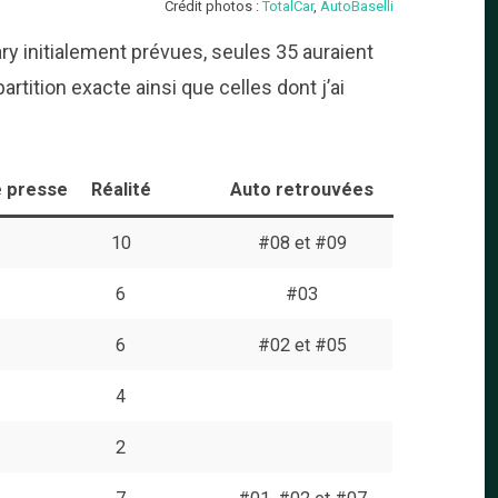
Crédit photos :
TotalCar
,
AutoBaselli
ry initialement prévues, seules 35 auraient
artition exacte ainsi que celles dont j’ai
 presse
Réalité
Auto retrouvées
10
#08 et #09
6
#03
6
#02 et #05
4
2