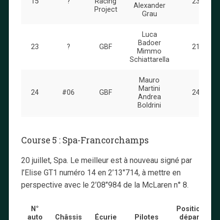
15
?
Racing
23
Alexander
Project
Grau
Luca
Badoer
23
?
GBF
21
Mimmo
Schiattarella
Mauro
Martini
24
#06
GBF
24
Andrea
Boldrini
Course 5 : Spa-Francorchamps
20 juillet, Spa. Le meilleur est à nouveau signé par
l’Elise GT1 numéro 14 en 2’13″714, à mettre en
perspective avec le 2’08″984 de la McLaren n° 8.
N°
Position
auto
Châssis
Écurie
Pilotes
départ