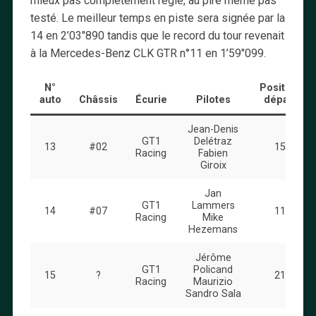
mieux pas complètement réglé, au pire même pas
testé. Le meilleur temps en piste sera signée par la
14 en 2’03″890 tandis que le record du tour revenait
à la Mercedes-Benz CLK GTR n°11 en 1’59″099.
N°
Position
auto
Châssis
Écurie
Pilotes
départ
Jean-Denis
GT1
Delétraz
13
#02
15
Racing
Fabien
Giroix
Jan
GT1
Lammers
14
#07
11
Racing
Mike
Hezemans
Jérôme
GT1
Policand
15
?
21
Racing
Maurizio
Sandro Sala