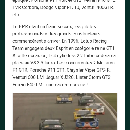
époque : Porsche 911 RSR et GT2, Ferrari F40 GTE,
TVR Cerbera, Dodge Viper RT/10, Venturi 400GTR,
etc…
Le BPR étant un franc succès, les pilotes
professionnels et les grands constructeurs
commencèrent à arriver. En 1996, Lotus Racing
Team engagera deux Esprit en catégorie reine GT1.
A cette occasion, le 4 cylindres 2.2 turbo cèdera sa
place au V8 3.5 turbo. Les concurrentes ? McLaren
F1 GTR, Porsche 911 GT1, Chrysler Viper GTS-R,
Venturi 600 LM, Jaguar XJ220, Lister Storm GTS,
Ferrari F40 LM… une sacrée époque !