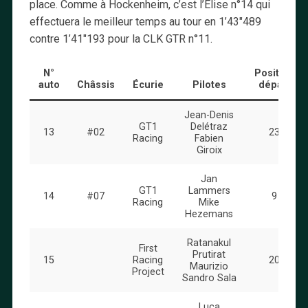
place. Comme à Hockenheim, c’est l’Elise n°14 qui
effectuera le meilleur temps au tour en 1’43″489
contre 1’41″193 pour la CLK GTR n°11.
N°
Position
auto
Châssis
Écurie
Pilotes
départ
Jean-Denis
GT1
Delétraz
13
#02
23
Racing
Fabien
Giroix
Jan
GT1
Lammers
14
#07
9
Racing
Mike
Hezemans
Ratanakul
First
Prutirat
15
Racing
20
Maurizio
Project
Sandro Sala
Luca