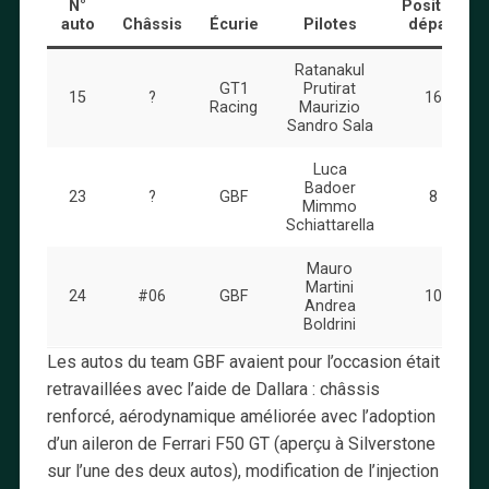
N°
Position
auto
Châssis
Écurie
Pilotes
départ
Ratanakul
GT1
Prutirat
15
?
16
Racing
Maurizio
Sandro Sala
Luca
Badoer
23
?
GBF
8
Mimmo
Schiattarella
Mauro
Martini
24
#06
GBF
10
Andrea
Boldrini
Les autos du team GBF avaient pour l’occasion était
retravaillées avec l’aide de Dallara : châssis
renforcé, aérodynamique améliorée avec l’adoption
d’un aileron de Ferrari F50 GT (aperçu à Silverstone
sur l’une des deux autos), modification de l’injection