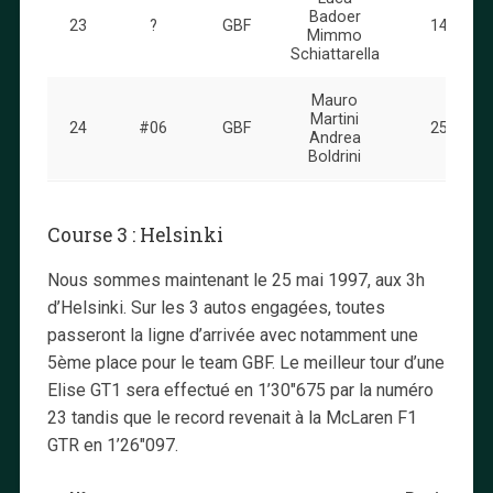
Badoer
23
?
GBF
14
Mimmo
Schiattarella
Mauro
Martini
24
#06
GBF
25
Andrea
Boldrini
Course 3 : Helsinki
Nous sommes maintenant le 25 mai 1997, aux 3h
d’Helsinki. Sur les 3 autos engagées, toutes
passeront la ligne d’arrivée avec notamment une
5ème place pour le team GBF. Le meilleur tour d’une
Elise GT1 sera effectué en 1’30″675 par la numéro
23 tandis que le record revenait à la McLaren F1
GTR en 1’26″097.