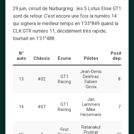
29 juin, circuit de Nürburgring : les 5 Lotus Elise GT1
sont de retour. C’est encore une fois la numéro 14
qui signera le meilleur temps en 1’33″849 quand la
CLK GTR numéro 11, décidément très rapide,
tournait en 1’31″488.
N°
Position
auto
Châssis
Écurie
Pilotes
départ
Jean-Denis
GT1
Delétraz
13
#02
8
Racing
Fabien
Giroix
Jan
GT1
Lammers
14
#07
7
Racing
Mike
Hezemans
Ratanakul
First
Prutirat