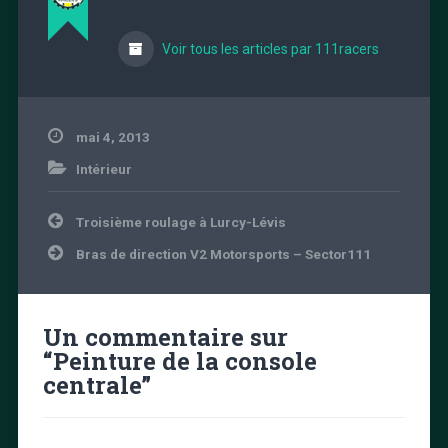
Voir tous les articles par 111racers
mai 4, 2013
Intérieur
Navigation
Troisième roulage à Lurcy-Lévis
de
l’article
Bras de direction V2 Motorsports – Sector111
Un commentaire sur
“
Peinture de la console
centrale
”