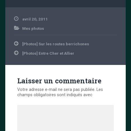
avril 20, 2011
Mes photos
Navigation
[Photos] Sur les routes berrichones
de
l’article
[Photos] Entre Cher et Allier
Laisser un commentaire
Votre adresse e-mail ne sera pas publiée.
Les
champs obligatoires sont indiqués avec