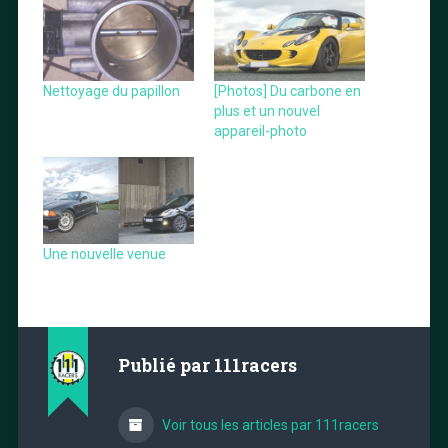
Nettoyage du papillon
[Photos] Du carbone en
plus et un nouvel
appareil-photo
Une nouvelle venue
Publié par
111racers
Voir tous les articles par 111racers