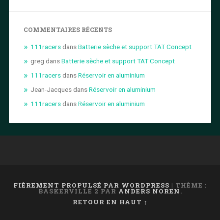
COMMENTAIRES RÉCENTS
111racers
dans
Batterie sèche et support TAT Concept
greg
dans
Batterie sèche et support TAT Concept
111racers
dans
Réservoir en aluminium
Jean-Jacques
dans
Réservoir en aluminium
111racers
dans
Réservoir en aluminium
FIÈREMENT PROPULSÉ PAR WORDPRESS
|
THÈME :
BASKERVILLE 2 PAR
ANDERS NOREN
.
RETOUR EN HAUT ↑