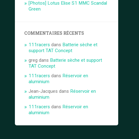
[Photos] Lotus Elise S1 MMC Scandal
Green
COMMENTAIRES RÉCENTS
111racers
dans
Batterie sèche et
support TAT Concept
greg
dans
Batterie sèche et support
TAT Concept
111racers
dans
Réservoir en
aluminium
Jean-Jacques
dans
Réservoir en
aluminium
111racers
dans
Réservoir en
aluminium