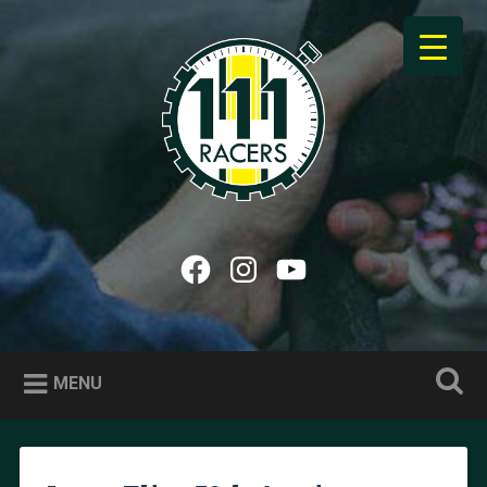
Accéder
au
Recherche
contenu
principal
111racers
Trackdays, optimisation, news et histoires de Lotus…
Facebook
Instagram
YouTube
MENU