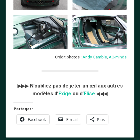
Crédit photos :
Andy Gamble
,
AC-minds
▶▶▶
N’oubliez pas de jeter un œil aux autres
modèles d’
Exige
ou d’
Elise
◀◀◀
Partager :
Facebook
E-mail
Plus