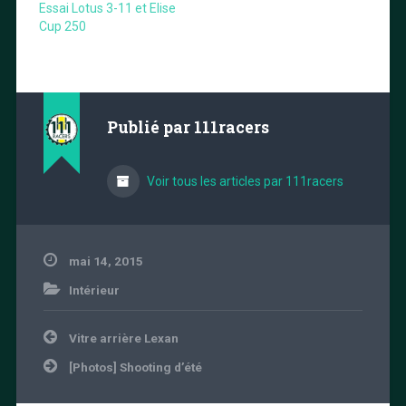
Essai Lotus 3-11 et Elise
Cup 250
Publié par
111racers
Voir tous les articles par 111racers
mai 14, 2015
Intérieur
Navigation
Vitre arrière Lexan
de
l’article
[Photos] Shooting d’été