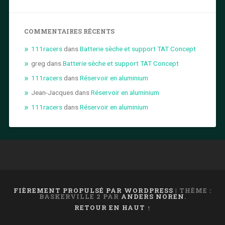
COMMENTAIRES RÉCENTS
111racers
dans
Batterie sèche et support TAT Concept
greg
dans
Batterie sèche et support TAT Concept
111racers
dans
Réservoir en aluminium
Jean-Jacques
dans
Réservoir en aluminium
111racers
dans
Réservoir en aluminium
FIÈREMENT PROPULSÉ PAR WORDPRESS
|
THÈME :
BASKERVILLE 2 PAR
ANDERS NOREN
.
RETOUR EN HAUT ↑